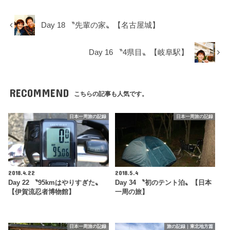
Day 18 〝先輩の家〟【名古屋城】
Day 16 〝4県目〟【岐阜駅】
RECOMMEND
こちらの記事も人気です。
日本一周旅の記録
日本一周旅の記録
2018.4.22
2018.5.4
Day 22 〝95kmはやりすぎた〟
Day 34 〝初のテント泊〟【日本
【伊賀流忍者博物館】
一周の旅】
日本一周旅の記録
旅の記録｜東北地方篇