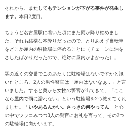
それから、
またしてもテンションが下がる事件が発生し
ます。
本日2度目。
ちょうど名古屋駅に着いた頃にまた雨が降り始めまし
た。それも結構な本降りだったので、とりあえず自転車
をどこか屋内の駐輪場に停めることに（チェーンに油を
さしたばかりだったので、絶対に屋内がよかった）。
駅の近くの交番でこのあたりに駐輪場はないですかと訊
いたところ、2人の男性警官は「屋内はないなぁ…」と言
いました。すると奥から女性の警官が出てきて、「ここ
なら屋内で雨に濡れない」という駐輪場を2つ教えてくれ
ました。「
いやあるんかい。さっきの何やってん
」と心
の中でツッコみつつ3人の警官にお礼を言って、その2つ
の駐輪場に向かいます。