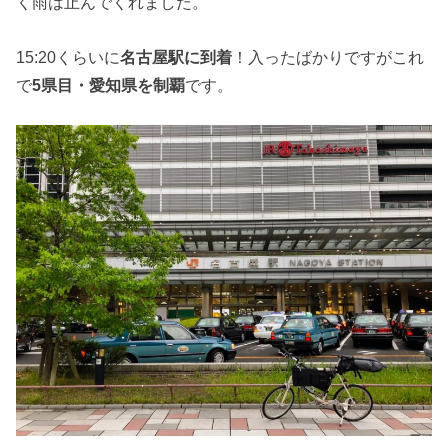
く雨は止んでくれました。
15:20くらいに
名古屋駅に到着
！入ったばかりですがこれ
で
5県目・愛知県を制覇
です。