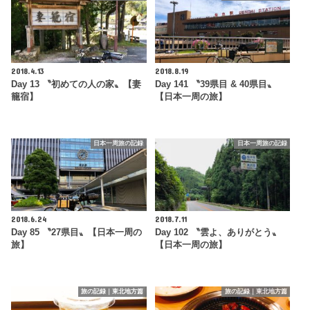
2018.4.13
2018.8.19
Day 13 〝初めての人の家〟【妻
Day 141 〝39県目 & 40県目〟
籠宿】
【日本一周の旅】
日本一周旅の記録
日本一周旅の記録
2018.6.24
2018.7.11
Day 85 〝27県目〟【日本一周の
Day 102 〝雲よ、ありがとう〟
旅】
【日本一周の旅】
旅の記録｜東北地方篇
旅の記録｜東北地方篇