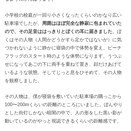
小学校の校庭が一回り小さくなったくらいのかなり広い
駐車場でしたが、
周囲はほぼ完全な静寂に包まれていた
ので、その足音ははっきりとぼくの耳に届きました
。ぼ
くはその人物（人間かどうかすら定かではないが）に気
づかれないように静かに寝袋の中で体勢を変え、ビーチ
フラッグのスタート時のような体勢になります。うつぶ
せになってあごの下に両手を重ねて置き、顔だけあげて
いるような状態。そしてじっと息をひそめて、その人物
を観察しました。
その人物は、僕が寝袋を敷いていた駐車場の隅っこから
100〜200mくらいの距離のところにいました。ぼんやり
とした街灯しかない暗闇の中で、人の形をした黒い影が
動いているのがやっと視認できるくらいの距離感です。