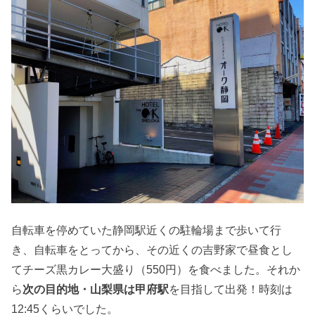
自転車を停めていた静岡駅近くの駐輪場まで歩いて行
き、自転車をとってから、その近くの吉野家で昼食とし
てチーズ黒カレー大盛り（550円）を食べました。それか
ら
次の目的地・山梨県は甲府駅
を目指して出発！時刻は
12:45くらいでした。