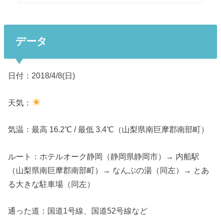
データ
日付：2018/4/8(日)
天気：
気温：最高 16.2℃ / 最低 3.4℃（山梨県南巨摩郡南部町）
ルート：ホテルオーク静岡（静岡県静岡市）→ 内船駅
（山梨県南巨摩郡南部町）→ なんぶの湯（同左）→ とあ
る大きな駐車場（同左）
通った道：国道1号線、国道52号線など