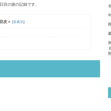
1日目の旅の記録です。
目次＞
[
非表示
]
職