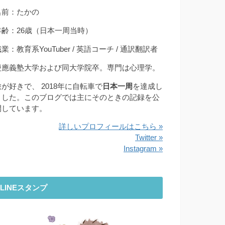
名前：たかの
年齢：26歳（日本一周当時）
業：教育系YouTuber / 英語コーチ / 通訳翻訳者
慶應義塾大学および同大学院卒。専門は心理学。
旅が好きで、 2018年に自転車で
日本一周
を達成し
ました。このブログでは主にそのときの記録を公
開しています。
詳しいプロフィールはこちら »
Twitter »
Instagram »
LINEスタンプ