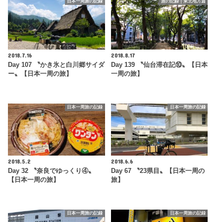
日本一周旅の記録
旅の記録｜東北地方篇
2018.7.16
2018.8.17
Day 107 〝かき氷と白川郷サイダ
Day 139 〝仙台滞在記⑩〟【日本
ー〟【日本一周の旅】
一周の旅】
日本一周旅の記録
日本一周旅の記録
2018.5.2
2018.6.6
Day 32 〝奈良でゆっくり④〟
Day 67 〝23県目〟【日本一周の
【日本一周の旅】
旅】
日本一周旅の記録
日本一周旅の記録