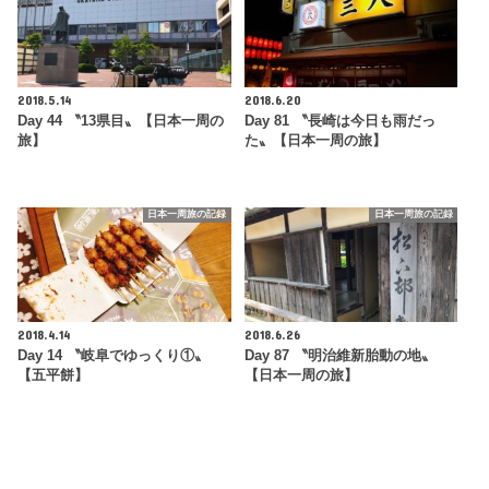
2018.5.14
2018.6.20
Day 44 〝13県目〟【日本一周の
Day 81 〝長崎は今日も雨だっ
旅】
た〟【日本一周の旅】
日本一周旅の記録
日本一周旅の記録
2018.4.14
2018.6.26
Day 14 〝岐阜でゆっくり①〟
Day 87 〝明治維新胎動の地〟
【五平餅】
【日本一周の旅】