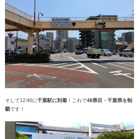
そして12:40に
千葉駅に到着
！これで
46県目・千葉県を制
覇
です！