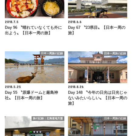
2018.7.5
2018.6.6
Day 96 〝晴れていなくても外に
Day 67 〝23県目〟【日本一周の
出よう〟【日本一周の旅】
旅】
日本一周旅の記録
日本一周旅の記録
2018.5.25
2018.8.26
Day 55 〝原爆ドームと厳島神
Day 148 〝今年の日光は日光じゃ
社〟【日本一周の旅】
ないみたいらしい〟【日本一周の
旅】
旅の記録｜北海道地方篇
日本一周旅の記録