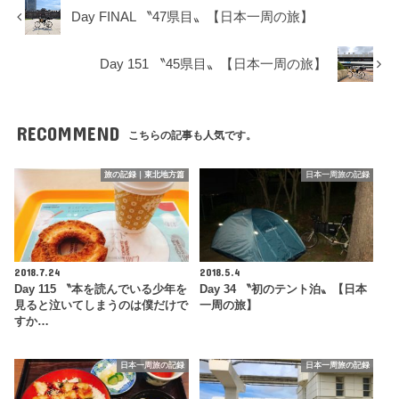
Day FINAL 〝47県目〟【日本一周の旅】
Day 151 〝45県目〟【日本一周の旅】
RECOMMEND
こちらの記事も人気です。
旅の記録｜東北地方篇
日本一周旅の記録
2018.7.24
2018.5.4
Day 115 〝本を読んでいる少年を
Day 34 〝初のテント泊〟【日本
見ると泣いてしまうのは僕だけで
一周の旅】
すか…
日本一周旅の記録
日本一周旅の記録